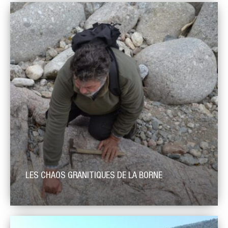
permet de balayer 300 millions d’années d’histoire géologique
du territoire d’un seul coup d’œil. Orienté au Nord il permetde de
balayer plusieurs épisodes géologiques du Parc et du
département, caractérisé par trois grands ensembles différents
: les terrains cristallins, les terrains sédimentaires du Trias,
Jurassique […]
LES CHAOS GRANITIQUES DE LA BORNE
Formé il y a 300 millions d’années environ, le massif granitique
de La Borne (ou de Villefort) s’étend sur les départements de