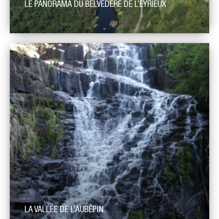
LE PANORAMA DU BELVÉDÈRE DE L’EYRIEUX
Le belvédère de l’Eyrieux, offre à Saint-Michel-de-
Chabrillanoux, un panorama exceptionnel sur la vallée de
l’Eyrieux. Au niveau de Saint-Michel-de-Chabrillanoux et des
Ollières-sur-Eyrieux, la vallée est profondément encaissée
dans le socle cristallin et le cours de la rivière est calme. Le
belvédère donne à voir un panorama sur les méandres de la
vallée depuis les Ollières-sur-Eyrieux […]
LA VALLÉE DE L’AUBÉPIN