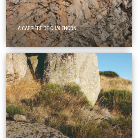
LA CARRIÈRE DE CHALENCON
Cette ancienne carrière d’extraction présente aujourd’hui (du
fait de l’activité d’extraction) un bel affleurement de leptynite
rubanée, roche métamorphique semblable au gneiss. Cette
roche est riche en quartz et en feldspath. Elle présente un
rubanement très marqué et se caractérise également par sa
texture assez grenue. Elle est issue du métamorphisme
régional d’âge carbonifère (355 […]