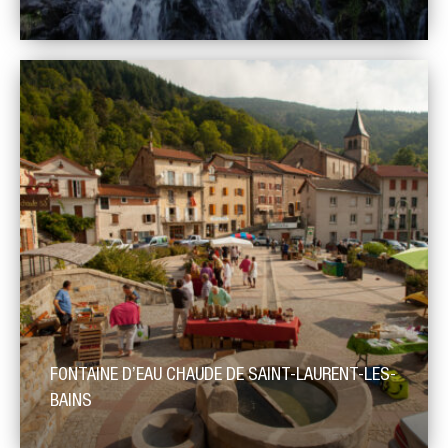
Entre Moudeyres et Saint-Front, la vallée de l’Aubépin entaille
vigoureusement le plateau volcanique du Velay oriental, dont la
mise en place remonte au Miocène supérieur (10 à 8 millions
d’années). Cette vallée s’élargit étonnamment sur quelques
centaines de mètres en amont du Moulin de l’Aubépin,
dessinant une dépression légèrement ovale. En aval de cet
élargissement, […]
FONTAINE D’EAU CHAUDE DE SAINT-LAURENT-LES-
BAINS