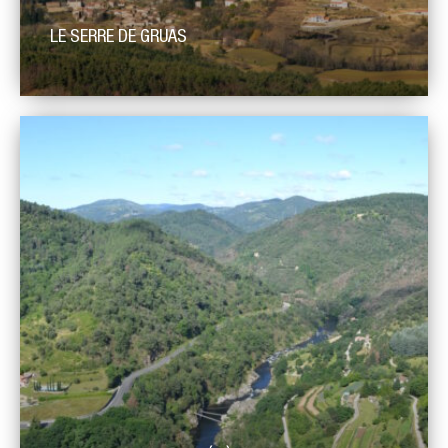
LE SERRE DE GRUAS
Le serre de Gruas est une couronne de grès du Trias en
discordance sur les micaschistes à andalousite du massif de
Saint Cierge. Au sommet, il est possible d’observer quelques
Ripple marks (ondulations crées par un cours d’eau, des
vagues etc.), et des bancs de quartzite sur le chemin
descendant vers La Serre. Au sommet, […]