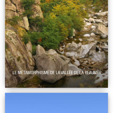
d’environ 6 kilomètres, est le prolongement de la faille Nord du
mont Lozère. Elle met directement en contact la montagne
cristalline et schisteuse (frange nord des Cévennes) avec des
[…]
LE MÉTAMORPHISME DE LA VALLÉE DE LA BEAUME
Une grande partie de la structuration de la chaîne hercynienne
est représentée à travers un cheminement le long de la vallée
de La Beaume, en suivant une coupe qui a été effectuée de
Ribes à Pied de Bœuf. La découverte de différents degrés de