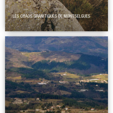
LES CHAOS GRANITIQUES DE MONTSELGUES
Les chaos de Montselgues sont des chaos granitiques
(paysage de blocs rocheux), localisés au nord-est de la
commune de Montselgues, aux lieux-dits du Serre de la Dame,
Genest, Les Rancs et Le Petit-Paris. Ils se sont formés par
l’action combinée de deux phénomènes : tout d’abord, la
fracturation du socle lors de mouvements tectoniques, puis,
[…]