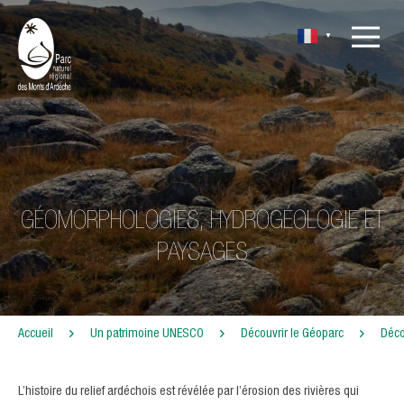
▼
GÉOMORPHOLOGIES, HYDROGÉOLOGIE ET
PAYSAGES
Accueil
Un patrimoine UNESCO
Découvrir le Géoparc
Déco
L’histoire du relief ardéchois est révélée par l’érosion des rivières qui