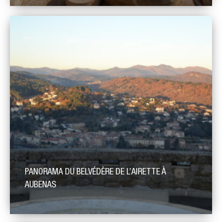
Les eaux chaudes de Saint-Laurent-les-Bains émergent à une
température de 53° C, remontant d’une profondeur de près de
2500 mètres le long d’une grande faille ouverte (qui est aussi
le gisement d’un filon de fluorine). A l’origine, une eau de
surface s’infiltre en profondeur par de grandes fractures. En
descendant elle traverse des roches de […]
PANORAMA DU BELVÉDÈRE DE L’AIRETTE À
AUBENAS
Ce panorama accessible depuis la place de l’Airette à Aubenas