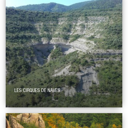
l’Ardèche et de la Lozère, entre Saint-Laurent-Les-Bains au
nord, Les Vans au sud et Villefort au sud-ouest. Il porte le nom
de la rivière qui le traverse et l’entaille, forme des gorges
encaissées […]
LES CIRQUES DE NAVES
Les paysages des abords de Naves présentent une grande
variété géologique causée par la présence de la faille
d’Orcières (également appelée faille de Brahic). Celle-ci, longue