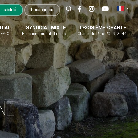
▼
ssibilité
Ressources
DIAL
SYNDICAT MIXTE
TROISIÈME CHARTE
NESCO
Fonctionnement du Parc
Charte du Parc 2029-2044
NE