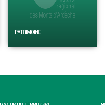
PATRIMOINE
Pour un patrimoine vivant…
U CŒUR DU TERRITOIRE
N