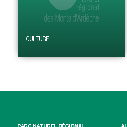
CULTURE
L’affirmation de la contribution de la culture au
développement du territoire figure parmi les treize
grandes orientations proposées par le Parc des Monts
d’Ardèche dans sa charte pour les années 2013-2025.
PARC NATUREL RÉGIONAL
A