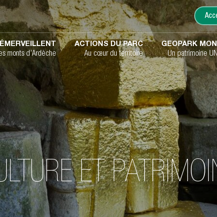
Acce
ÉMERVEILLENT
ACTIONS DU PARC
GEOPARK MON
les monts d’Ardèche
Au cœur du territoire
Un patrimoine U
ULTURE ET PATRIMOI