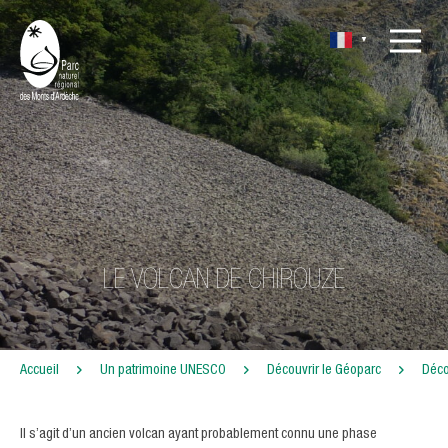
▼
LE VOLCAN DE CHIROUZE
Accueil
Un patrimoine UNESCO
Découvrir le Géoparc
Déco
Il s’agit d’un ancien volcan ayant probablement connu une phase