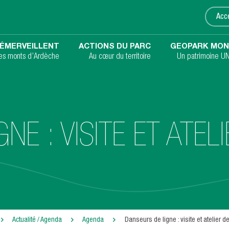
Acce
ÉMERVEILLENT
ACTIONS DU PARC
GEOPARK MON
les monts d’Ardèche
Au cœur du territoire
Un patrimoine U
NE : VISITE ET ATEL
Actualité / Agenda
Agenda
Danseurs de ligne : visite et atelier d