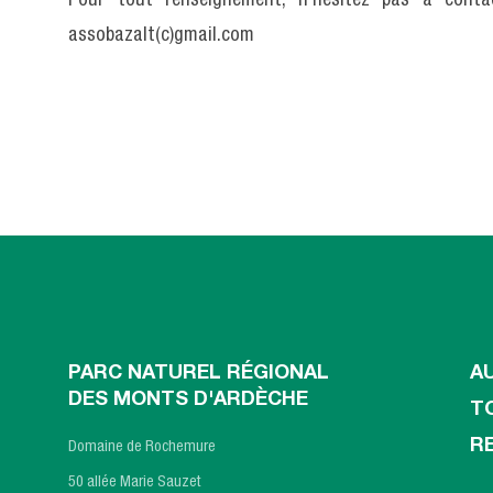
Pour tout renseignement, n’hésitez pas à con
assobazalt(c)gmail.com
PARC NATUREL RÉGIONAL
A
DES MONTS D'ARDÈCHE
T
R
Domaine de Rochemure
50 allée Marie Sauzet