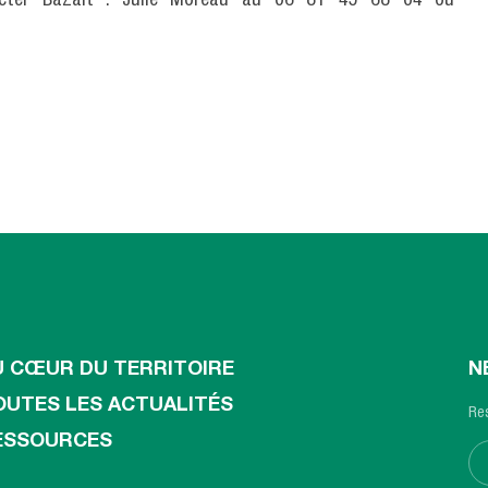
tacter BaZalt : Julie Moreau au 06 81 45 68 04 ou
U CŒUR DU TERRITOIRE
N
OUTES LES ACTUALITÉS
Res
ESSOURCES