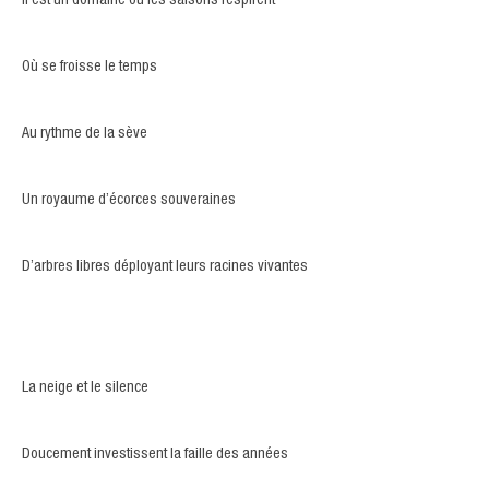
Il est un domaine où les saisons respirent
Où se froisse le temps
Au rythme de la sève
Un royaume d’écorces souveraines
D’arbres libres déployant leurs racines vivantes
La neige et le silence
Doucement investissent la faille des années